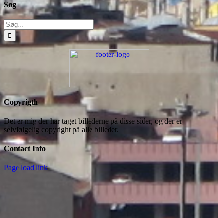
Søg
Søg
efter:
Copyrigth
Det er mig der har taget billederne på disse sider, og der er
selvfølgelig copyright på alle billeder.
Contact Info
Page load link
Go
to
Top