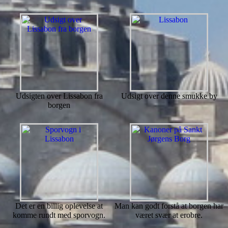
Udsigten over Lissabon fra
Udsigt over denne smukke by
borgen
Det er en billig oplevelse at
Man kan godt forstå at borgen har
komme rundt med sporvogn.
været svær at erobre.