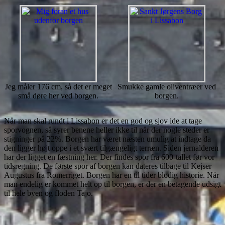
Jeg måler 176 cm, så det er meget
Smukke gamle oliventræer ved
små døre her ved borgen.
borgen.
Når man skal rundt i Lissabon er det en god og sjov ide at tage
sporvognen, så syrer benene heller ikke til når der nogle steder er
stigninger på 22%. Borgen har været næsten umulig at indtage da
den ligger højt oppe i et svært tilgængeligt terræn. Siden jernalderen
har der ligget en fæstning her. Der findes spor fra 600-tallet før vor
tidsregning. De første spor af borgen kan dateres tilbage til Kejser
Augustus fra Romerriget. Borgen har en til tider blodig historie. Når
man endelig er kommet helt op til borgen, er der en betagende udsigt
til hele byen og floden Tajo.