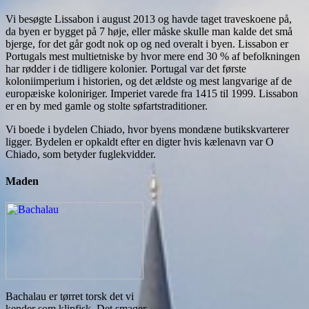
Vi besøgte Lissabon i august 2013 og havde taget traveskoene på,
da byen er bygget på 7 høje, eller måske skulle man kalde det små
bjerge, for det går godt nok op og ned overalt i byen. Lissabon er
Portugals mest multietniske by hvor mere end 30 % af befolkningen
har rødder i de tidligere kolonier. Portugal var det første
koloniimperium i historien, og det ældste og mest langvarige af de
europæiske koloniriger. Imperiet varede fra 1415 til 1999. Lissabon
er en by med gamle og stolte søfartstraditioner.
Vi boede i bydelen Chiado, hvor byens mondæne butikskvarterer
ligger. Bydelen er opkaldt efter en digter hvis kælenavn var O
Chiado, som betyder fuglekvidder.
Maden
Bachalau er tørret torsk det vi
kender som klipfisk. Det smager