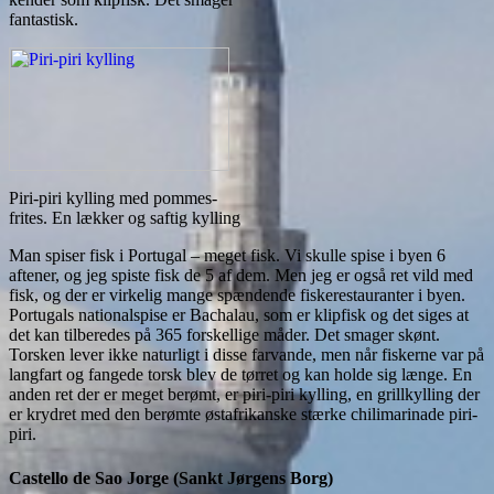
fantastisk.
Piri-piri kylling med pommes-
frites. En lækker og saftig kylling
Man spiser fisk i Portugal – meget fisk. Vi skulle spise i byen 6
aftener, og jeg spiste fisk de 5 af dem. Men jeg er også ret vild med
fisk, og der er virkelig mange spændende fiskerestauranter i byen.
Portugals nationalspise er Bachalau, som er klipfisk og det siges at
det kan tilberedes på 365 forskellige måder. Det smager skønt.
Torsken lever ikke naturligt i disse farvande, men når fiskerne var på
langfart og fangede torsk blev de tørret og kan holde sig længe. En
anden ret der er meget berømt, er piri-piri kylling, en grillkylling der
er krydret med den berømte østafrikanske stærke chilimarinade piri-
piri.
Castello de Sao Jorge (Sankt Jørgens Borg)