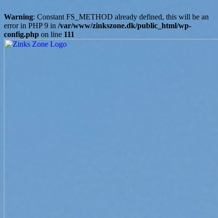
Warning
: Constant FS_METHOD already defined, this will be an
error in PHP 9 in
/var/www/zinkszone.dk/public_html/wp-
config.php
on line
111
Skip
to
content