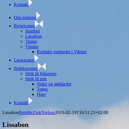
Kontakt
Om zonerne
Rejsezonen
Istanbul
Lissabon
Tirana
Vilnius
Kaziuko markedet i Vilnius
Læsezonen
Strikkezonen
Strik til Johannes
Strik til mig
Sjaler og tørklæder
Trøjer
Huer
Kontakt
Facebook
Twitter
Instagram
Lissabon
PernilleZinkNielsen
2019-02-19T16:51:23+02:00
Lissabon