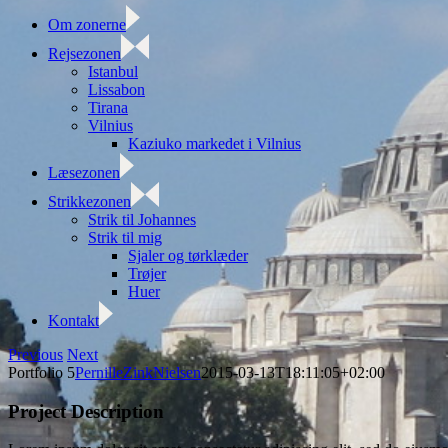
Om zonerne
Rejsezonen
Istanbul
Lissabon
Tirana
Vilnius
Kaziuko markedet i Vilnius
Læsezonen
Strikkezonen
Strik til Johannes
Strik til mig
Sjaler og tørklæder
Trøjer
Huer
Kontakt
Facebook
Twitter
Instagram
Previous
Next
Portfolio 5
PernilleZinkNielsen
2015-03-13T18:11:05+02:00
Project Description