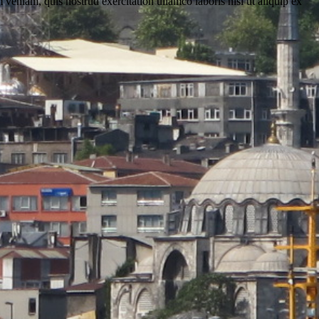
veniam, quis nostrud exercitation ullamco laboris nisi ut aliquip ex