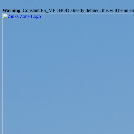
Warning
: Constant FS_METHOD already defined, this will be an er
Skip
to
content