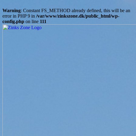
Warning
: Constant FS_METHOD already defined, this will be an
error in PHP 9 in
/var/www/zinkszone.dk/public_html/wp-
config.php
on line
111
Skip
to
content