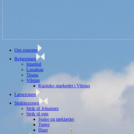
Om zonerne
Rejsezonen
Istanbul
Lissabon
Tirana
Vilnius
Kaziuko markedet i Vilnius
Læsezonen
Strikkezonen
Strik til Johannes
Strik til mig
Sjaler og tørklæder
Trøjer
Huer